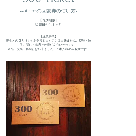
-soi herbの回数券の使い方-
【有効期限】
販売日から６ヶ月
【注意事項】
現金との引き換えやお釣りを出すことは出来ません。盗難・紛
失に関して当店では責任を負いかねます。
返品・交換・再発行は出来ません。ご本人様のみ有効です。