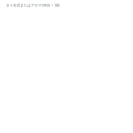
タイ古式またはアロマ100分 × 3回
LINE@公式アカウント
ご
予
約
は
LINE
か
ら
が
オ
ス
ス
メ！
限
定
ク
ー
ポ
休業日・空き状況